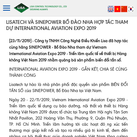
LISATECH VÀ SINEPOWER BỒ ĐÀO NHA HỢP TÁC THAM
DỰ INTERNATIONAL AVIATION EXPO 2019
[23/11/2019] - Công ty TNHH Công Nghệ Điều Khiển Lisa đã hợp tác
cùng hãng SINEPOWER - Bồ Đào Nha tham dự Vietnam
International Aviation Expo 2019 - Triển lãm quốc tế về thiết bị Hàng
không Việt Nam 2019 nhằm quảng bá sản phẩm biến đổi tần số.
INTERNATIONAL AVIATION EXPO 2019 - GẮN KẾT, CHIA SẺ CÙNG
THÀNH CÔNG
Lisatech tự hào là nhà phân phối độc quyền sản phẩm BIẾN ĐỔI
TẦN SỐ của SINEPOWER, Bồ Đào Nha tại Việt Nam.
Ngày 20 - 22/11/2019,
Vietnam International Aviation Expo 2019 -
Triển lãm quốc tế dụng cụ bảo dưỡng, nội thất và thiết bị Hàng
không Việt Nam 2019 được tổ chức tại
Trung tâm Hội nghị Tân Sơn
Nhất Pavillon, 202 Hoàng Văn Thụ, Phường 9, Quận Phú Nhuận,
TP. Hồ Chí Minh. Triển lãm hướng tới các hoạt động xúc tiến
thương mại giúp kết nối và tạo ra nhiều giá trị kinh tế, đem đến
những cơ hội thiết thực giúp doanh nghiệp Việt Nam tăng cường