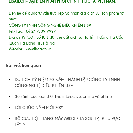
LISATECH - ĐẠI DIỆN PHÂN PHỐI CHÍNH THỨC TẠI VIỆT NAM.
Liên hệ để được tư vấn trực tiếp và nhận giá dịch vụ, sản phẩm tốt
nhất:
CÔNG TY TNHH CÔNG NGHỆ ĐIỀU KHIỂN LISA
Tel/Fax: +84 24 7309 9997
Địa chỉ (VPGD): Số 10 LK10 Khu đất dịch vụ Hà Trì, Phường Hà Cầu,
Quận Hà Đông, TP. Hà Nội
Website: www.lisatech.vn
Bài viết liên quan
DU LỊCH KỶ NIỆM 20 NĂM THÀNH LẬP CÔNG TY TNHH
CÔNG NGHỆ ĐIỀU KHIỂN LISA
So sánh các loại UPS line-interactive, online và offline
LỜI CHÚC NĂM MỚI 2021
BỘ CỨU HỘ THANG MÁY ARD 3 PHA SOJI TẠI KHU VỰC
TÂY Á