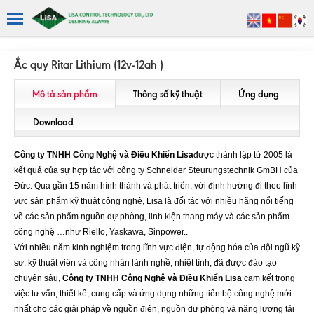
Ắc quy Ritar Lithium (12v-12ah )
Mô tả sản phẩm
Thông số kỹ thuật
Ứng dụng
Download
Công ty TNHH Công Nghệ và Điều Khiển Lisa
được thành lập từ 2005 là
kết quả của sự hợp tác với công ty Schneider Steurungstechnik GmBH của
Đức. Qua gần 15 năm hình thành và phát triển, với định hướng đi theo lĩnh
vực sản phẩm kỹ thuật công nghệ, Lisa là đối tác với nhiều hãng nổi tiếng
về các sản phẩm nguồn dự phòng, linh kiện thang máy và các sản phẩm
công nghệ …như Riello, Yaskawa, Sinpower..
Với nhiều năm kinh nghiệm trong lĩnh vực điện, tự động hóa của đội ngũ kỹ
sư, kỹ thuật viên và công nhân lành nghề, nhiệt tình, đã được đào tạo
chuyên sâu,
Công ty TNHH Công Nghệ và Điều Khiển Lisa
cam kết trong
việc tư vấn, thiết kế, cung cấp và ứng dụng những tiến bộ công nghệ mới
nhất cho các giải pháp về nguồn điện, nguồn dự phòng và năng lượng tái