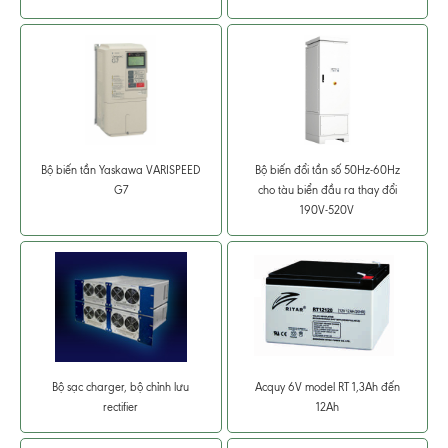
Bộ biến tần Yaskawa VARISPEED
Bộ biến đổi tần số 50Hz-60Hz
G7
cho tàu biển đầu ra thay đổi
190V-520V
Bộ sạc charger, bộ chỉnh lưu
Acquy 6V model RT 1,3Ah đến
rectifier
12Ah