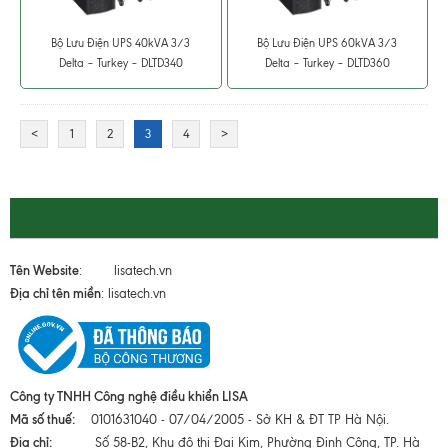
Bộ Lưu Điện UPS 40kVA 3/3
Bộ Lưu Điện UPS 60kVA 3/3
Delta – Turkey – DLTD340
Delta – Turkey – DLTD360
<
1
2
3
4
>
Tên Website
: lisatech.vn
Địa chỉ tên miền
: lisatech.vn
Công ty TNHH Công nghệ điều khiển LISA
Mã số thuế:
0101631040 - 07/04/2005 - Sở KH & ĐT TP Hà Nội.
Địa chỉ:
Số 58-B2, Khu đô thị Đại Kim, Phường Định Công, TP. Hà