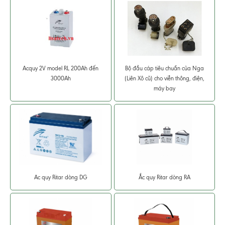
Acquy 2V model RL 200Ah đến
Bộ đầu cáp tiêu chuẩn của Nga
3000Ah
(Liên Xô cũ) cho viễn thông, điện,
máy bay
Ac quy Ritar dòng DG
Ắc quy Ritar dòng RA