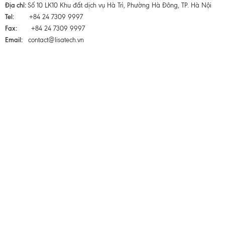
Địa chỉ:
Số 10 LK10 Khu đất dịch vụ Hà Trì, Phường Hà Đông, TP. Hà Nội
Tel:
+84 24 7309 9997
Fax:
+84 24 7309 9997
Email:
contact@lisatech.vn